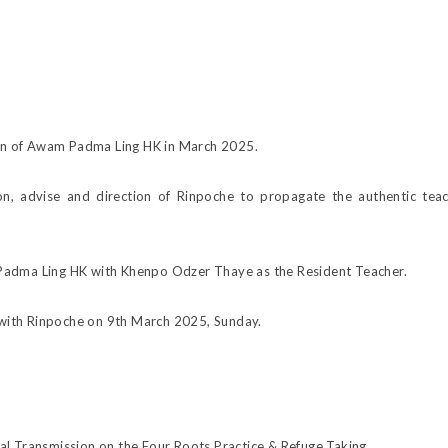
ion of Awam Padma Ling HK in March 2025.
, advise and direction of Rinpoche to propagate the authentic teac
m Padma Ling HK with Khenpo Odzer Thaye as the Resident Teacher.
 with Rinpoche on 9th March 2025, Sunday.
 Transmission on the Four Roots Practice & Refuge Taking