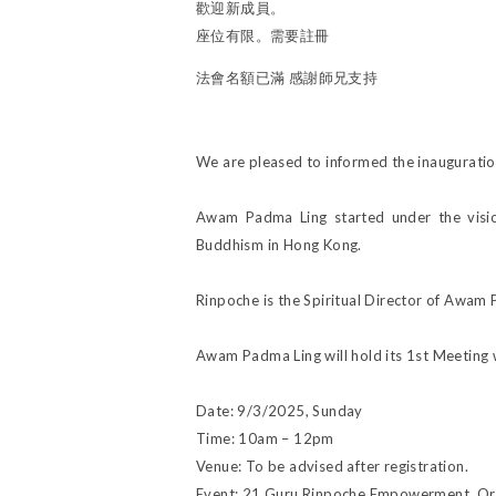
歡迎新成員。
座位有限。需要註冊
法會名額已滿 感謝師兄支持
We are pleased to informed the inaugurat
Awam Padma Ling started under the vision
Buddhism in Hong Kong.
Rinpoche is the Spiritual Director of Awa
Awam Padma Ling will hold its 1st Meeting
Date: 9/3/2025, Sunday
Time: 10am – 12pm
Venue: To be advised after registration.
Event: 21 Guru Rinpoche Empowerment, Oral