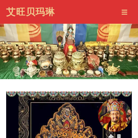
艾旺贝玛琳