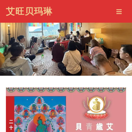
艾旺贝玛琳