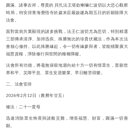
圓滿、諸事吉祥，尊貴的 ⾙扎法王堪欽喇嘛仁波切以大悲心觀察
時局，特安排青海覺悟寺於歲末莊嚴啟建為期五日的祈願除障大
法會。
面對當前共業顯現的諸多挑戰，法王仁波切尤為悲切，特別精選
三部傳承清淨、加持迅疾、殊勝無比的珍貴伏藏法，作為本次法
會核心修持。以此殊勝緣起，令一切有緣參與者，皆能積聚廣大
福慧資糧，淨除修行與世間的種種障礙。
法會所有功德，將毫無保留地迴向給十方一切有情眾生，普願世
界和平、災障平息、眾生安居樂業、早日離苦得樂。
二、法會安排
2026年2月12日（農曆年廿五）
修法：二十一度母
迅速消除眾生怖畏與諸般災難，增長福慧、財富，圓滿一切善
願。