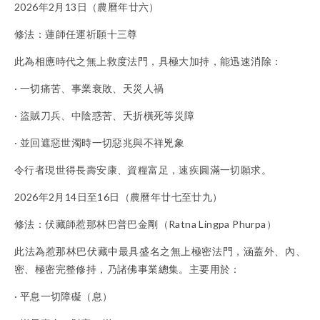
2026年2月13日（農曆年廿六）
修法：蓮師任運祈願十三尊
此為相應時代之無上救度法門，具極大加持，能迅速消除：
· 一切痛苦、事業衰敗、天災人禍
· 盜賊刀兵、中陰惑苦、夭折橫死等災障
· 並回遮惡世濁時一切惡兆與不祥兇象
令行者現世得長壽安康、資糧富足，速疾圓滿一切願求。
2026年2月14日至16日（農曆年廿七至廿九）
修法：伏藏師惹那林巴普巴金剛（Ratna Lingpa Phurpa）
此法為惹那林巴伏藏中最具盛名之無上極密法門，涵蓋外、內、
密、極密完整修持，乃諸佛事業總集。主要用於：
· 平息一切障礙（息）