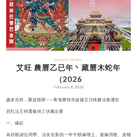
Latest News
艾旺 農曆乙已年丶藏曆木蛇年
（2026
February 8, 2026
歲末吉祥．聚資除障——青海覺悟寺啟建五日殊勝法會通告
⾙扎法王特選修持三伏藏法要
一、緣起
為祈願諸位同學、法友在新的一年中順緣增上、違緣消散、資糧