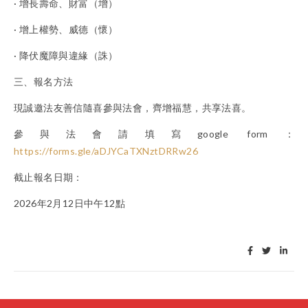
· 增長壽命、財富（增）
· 增上權勢、威德（懷）
· 降伏魔障與違緣（誅）
三、報名方法
現誠邀法友善信隨喜參與法會，齊增福慧，共享法喜。
參與法會請填寫google form：
https://forms.gle/aDJYCaTXNztDRRw26
截止報名日期：
2026年2月12日中午12點