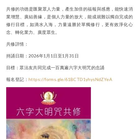
共修的功德是匯聚眾人力量，產生加倍的福報與感應，能快速消
業增慧、廣結善緣，是個人力量的放大，能成就難以獨自完成的
修行目標，如滴水入海，力量遠勝於單獨修行，更有效淨化心
念、轉化業力、廣度眾生。
共修詳情：
持誦日期：2026年1月1日至1月31日
目標：眾法友共同完成一百萬遍六字大明咒的念誦
報名登記：
https://forms.gle/61BCTD1yhysNdZYeA