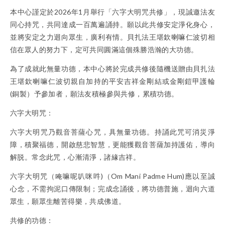
本中心謹定於2026年1月舉行「六字大明咒共修」，現誠邀法友
同心持咒，共同達成一百萬遍誦持。願以此共修安定淨化身心，
並將安定之力迴向眾生，廣利有情。⾙扎法王堪欽喇嘛仁波切相
信在眾人的努力下，定可共同圓滿這個殊勝浩瀚的大功德。
為了成就此無量功德，本中心將於完成共修後隨機送贈由⾙扎法
王堪欽喇嘛仁波切親自加持的平安吉祥金剛結或金剛鎧甲護輪
(銅製）予參加者，願法友積極參與共修，累積功德。
六字大明咒：
六字大明咒乃觀音菩薩心咒，具無量功德。持誦此咒可消災淨
障，積聚福德，開啟慈悲智慧，更能獲觀音菩薩加持護佑，導向
解脱。常念此咒，心漸清淨，諸緣吉祥。
六字大明咒（唵嘛呢叭咪吽)（Om Mani Padme Hum)應以至誠
心念，不需拘泥口傳限制；完成念誦後，將功德普施，迴向六道
眾生，願眾生離苦得樂，共成佛道。
共修的功德：