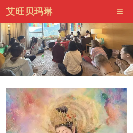
艾旺贝玛琳