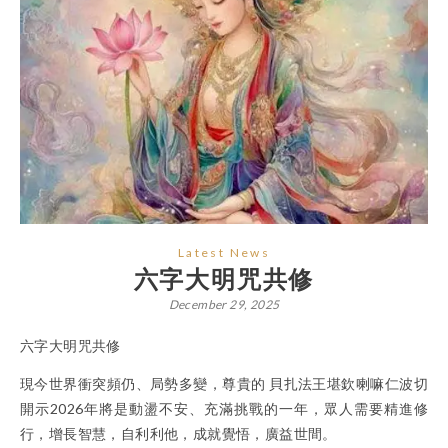
Latest News
六字大明咒共修
December 29, 2025
六字大明咒共修
現今世界衝突頻仍、局勢多變，尊貴的 ⾙扎法王堪欽喇嘛仁波切
開示2026年將是動盪不安、充滿挑戰的一年，眾人需要精進修
行，增長智慧，自利利他，成就覺悟，廣益世間。